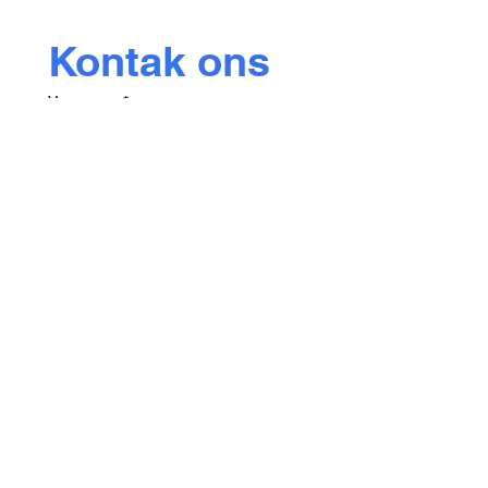
Kontak ons
Voornaam
*
Vannaam
E-pos
*
Skryf 'n boodskap
Dien in