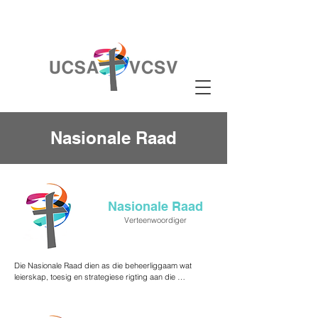
Nasionale Raad
Nasionale Raad
Verteenwoordiger
Die Nasionale Raad dien as die beheerliggaam wat 
leierskap, toesig en strategiese rigting aan die 
provinsiale rade regoor die land bied. Elkeen, wat uit 
nege toegewyde lede bestaan, verteenwoordig 'n 
spesifieke provinsie, wat verseker dat streekstemme en 