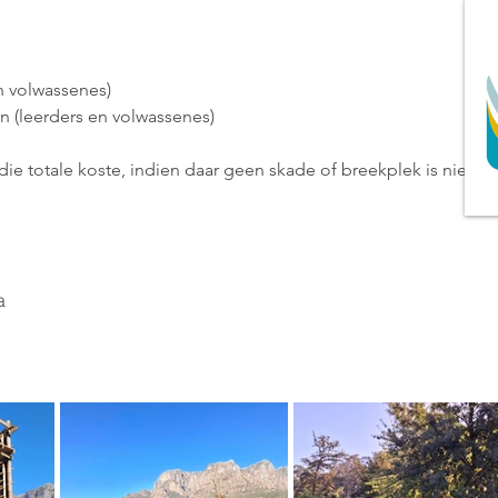
 volwassenes)

 (leerders en volwassenes)

die totale koste, indien daar geen skade of breekplek is nie. Ge
oie:

a
ing jou eie eetgerei)

ing)

buis plus twee hutte vir een nag (24 persone)

mbuis plus twee hutte vir een nag (24 persone)

s: 08:00 – 23:00
