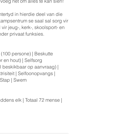
voeg net om alles te kan sien!
tertyd in hierdie deel van die
kampsentrum se saal sal sorg vir
ir jeug-, kerk-, skoolsport- en
nder privaat funksies.
 (100 persone) | Beskutte
r en hout) | Selfsorg
l beskikbaar op aanvraag) |
siteit | Selfoonopvangs |
 Stap | Swem
ddens elk | Totaal 72 mense |