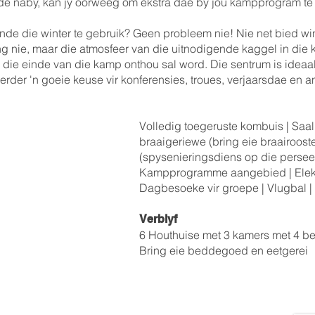
ede naby, kan jy oorweeg om ekstra dae by jou kampprogram te 
ende die winter te gebruik? Geen probleem nie! Nie net bied win
g nie, maar die atmosfeer van die uitnodigende kaggel in die 
die einde van die kamp onthou sal word. Die sentrum is ideaal v
verder 'n goeie keuse vir konferensies, troues, verjaarsdae en a
Volledig toegeruste kombuis | Saal
braaigeriewe (bring eie braairooste
(spysenieringsdiens op die persee
Kampprogramme aangebied | Elektri
Dagbesoeke vir groepe | Vlugbal |
Verblyf
6 Houthuise met 3 kamers met 4 be
Bring eie beddegoed en eetgerei