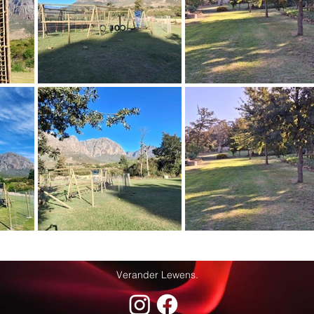
30 persone.

n braaier.

van die saal en kombuis vir dagbesoekers.

30 mense – verskeidenheid aktiwiteite, avontuurprogram inges
0 mense - verskeidenheid aktiwiteite, avontuurprogram

m van 30 mense - verskeidenheid aktiwiteite, avontuurprogram

Verander Lewens.