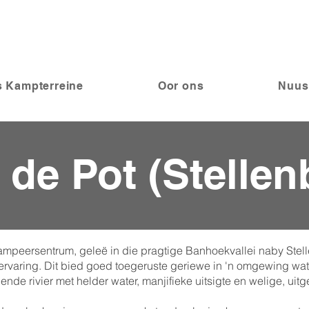
 Kampterreine
Oor ons
Nuus
n de Pot (Stelle
ampeersentrum, geleë in die pragtige Banhoekvallei naby Stel
mpervaring. Dit bied goed toegeruste geriewe in 'n omgewing w
ende rivier met helder water, manjifieke uitsigte en welige, uit