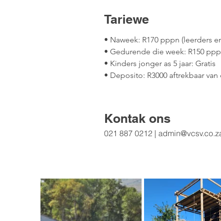
Tariewe
• Naweek: R170 pppn (leerders en
• Gedurende die week: R150 pppn
• Kinders jonger as 5 jaar: Gratis

• Deposito: R3000 aftrekbaar van 
Minimum aantal: 30 persone

Kontak ons
Die volgende is ingesluit in die fo
021 887 0212 |
admin@vcsv.co.z
• Volledig toegeruste kombuis (Br
• Verblyf (Bring eie beddegoed)

• Saal (bring jou eie mediatoerust
Funksies

• Naweke: R9600 vir die saal, kom
• Midweek: R6600 vir die saal, ko
Aankoms- en vertrektyd vir Funksie