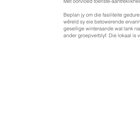
Met oorvloed toeriste-aantreklikh
Beplan jy om die fasiliteite gedur
wêreld sy eie betowerende ervarin
gesellige winteraande wat lank na 
ander groepverblyf. Die lokaal is 