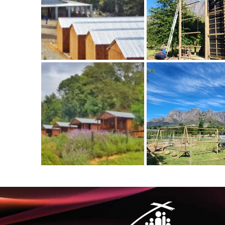
Dagbesoekers

• R95 per persoon. Minimum van 
• R2260 Braai: bring jou eie hout e
• Deposito van R3000 (aftrekbaar)

• 'n Ekstra R1510 vir die gebruik 
Gefasiliteerde Programme

• Weekdae: R120 pp minimum van 
• Naweke: R130 pp minimum van 3
• 2-nag program: R260 pp minimu
program.