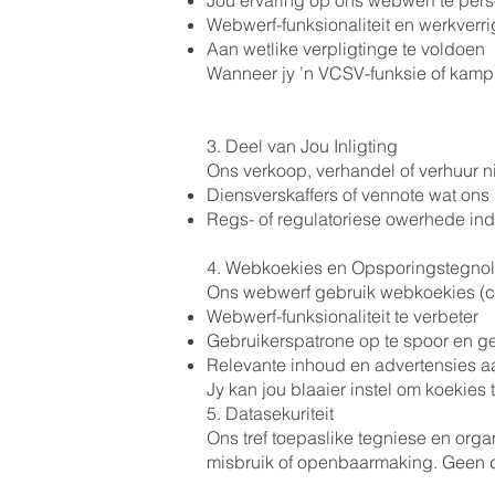
Jou ervaring op ons webwerf te pers
Webwerf-funksionaliteit en werkverri
Aan wetlike verpligtinge te voldoen
Wanneer jy ’n VCSV-funksie of kamp
3. Deel van Jou Inligting
Ons verkoop, verhandel of verhuur ni
Diensverskaffers of vennote wat ons
Regs- of regulatoriese owerhede ind
4. Webkoekies en Opsporingstegno
Ons webwerf gebruik webkoekies (co
Webwerf-funksionaliteit te verbeter
Gebruikerspatrone op te spoor en ge
Relevante inhoud en advertensies a
Jy kan jou blaaier instel om koekies
5. Datasekuriteit
Ons tref toepaslike tegniese en orga
misbruik of openbaarmaking. Geen dat