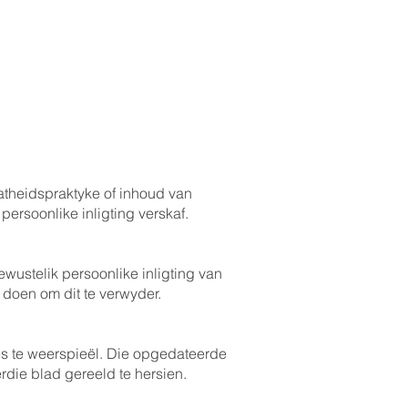
atheidspraktyke of inhoud van
ersoonlike inligting verskaf.
wustelik persoonlike inligting van
 doen om dit te verwyder.
tes te weerspieël. Die opgedateerde
die blad gereeld te hersien.