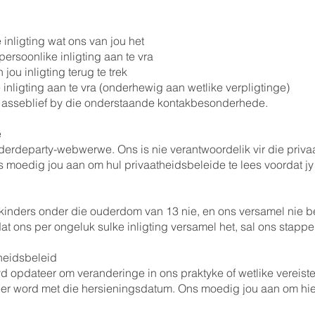
 inligting wat ons van jou het
ersoonlike inligting aan te vra
ou inligting terug te trek
inligting aan te vra (onderhewig aan wetlike verpligtinge)
ns asseblief by die onderstaande kontakbesonderhede.
e
erdeparty-webwerwe. Ons is nie verantwoordelik vir die priva
moedig jou aan om hul privaatheidsbeleide te lees voordat jy p
kinders onder die ouderdom van 13 nie, en ons versamel nie be
at ons per ongeluk sulke inligting versamel het, sal ons stappe
heidsbeleid
tyd opdateer om veranderinge in ons praktyke of wetlike vereis
eer word met die hersieningsdatum. Ons moedig jou aan om hier