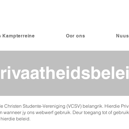
 Kampterreine
Oor ons
Nuus
rivaatheidsbele
nde Christen Studente-Vereniging (VCSV) belangrik. Hierdie Pri
rm wanneer jy ons webwerf gebruik. Deur toegang tot of gebrui
 hierdie beleid.