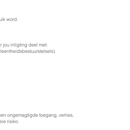
uik word.
 jou inligting deel met:
leentheidsbestuurstelsels)
 teen ongemagtigde toegang, verlies,
ie risiko.