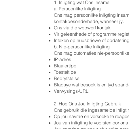
1. Inligting wat Ons Insamel
a. Persoonlike Inligting
Ons mag persoonlike inligting insam
kontakbesonderhede, wanneer jy:
Ons via die webwerf kontak
Vir geleenthede of programme regist
Inteken op nuusbriewe of opdaterin
b. Nie-persoonlike Inligting
Ons mag outomaties nie-persoonlike i
IP-adres
Blaaiertipe
Toesteltipe
Bedryfstelsel
Bladsye wat besoek is en tyd spand
Verwysings-URL
2. Hoe Ons Jou Inligting Gebruik
Ons gebruik die ingesamelde inligti
Op jou navrae en versoeke te reage
Jou van inligting te voorsien oor o