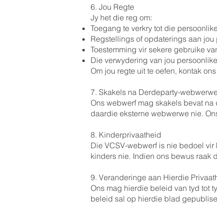
6. Jou Regte
Jy het die reg om:
Toegang te verkry tot die persoonlike
Regstellings of opdaterings aan jou p
Toestemming vir sekere gebruike van j
Die verwydering van jou persoonlike 
Om jou regte uit te oefen, kontak o
7. Skakels na Derdeparty-webwerw
Ons webwerf mag skakels bevat na d
daardie eksterne webwerwe nie. Ons 
8. Kinderprivaatheid
Die VCSV-webwerf is nie bedoel vir 
kinders nie. Indien ons bewus raak d
9. Veranderinge aan Hierdie Privaat
Ons mag hierdie beleid van tyd tot 
beleid sal op hierdie blad gepublis