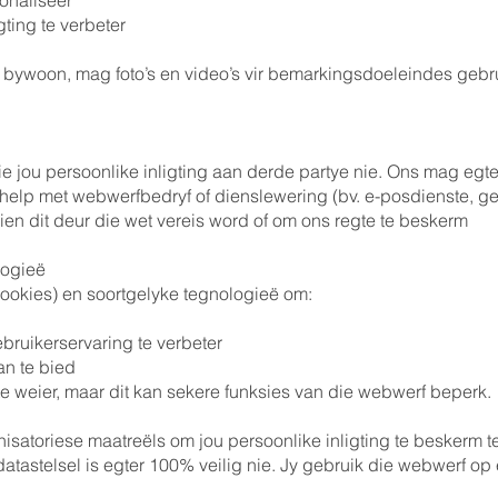
onaliseer
gting te verbeter
 bywoon, mag foto’s en video’s vir bemarkingsdoeleindes gebr
e jou persoonlike inligting aan derde partye nie. Ons mag egter
 help met webwerfbedryf of dienslewering (bv. e-posdienste, ge
ien dit deur die wet vereis word of om ons regte te beskerm
logieë
okies) en soortgelyke tegnologieë om:
bruikerservaring te verbeter
an te bied
 te weier, maar dit kan sekere funksies van die webwerf beperk.
nisatoriese maatreëls om jou persoonlike inligting te beskerm
astelsel is egter 100% veilig nie. Jy gebruik die webwerf op e