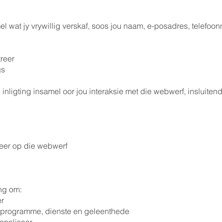
el wat jy vrywillig verskaf, soos jou naam, e-posadres, telefo
reer
gs
nligting insamel oor jou interaksie met die webwerf, insluitend
eer op die webwerf
ng om:
er
ns programme, dienste en geleenthede